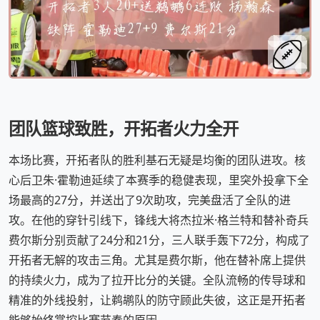
团队篮球致胜，开拓者火力全开
本场比赛，开拓者队的胜利基石无疑是均衡的团队进攻。核
心后卫朱·霍勒迪延续了本赛季的稳健表现，里突外投拿下全
场最高的27分，并送出了9次助攻，完美盘活了全队的进
攻。在他的穿针引线下，锋线大将杰拉米·格兰特和替补奇兵
费尔斯分别贡献了24分和21分，三人联手轰下72分，构成了
开拓者无解的攻击三角。尤其是费尔斯，他在替补席上提供
的持续火力，成为了拉开比分的关键。全队流畅的传导球和
精准的外线投射，让鹈鹕队的防守顾此失彼，这正是开拓者