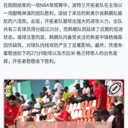
在刚刚结束的一场NBA常规赛中，波特兰开拓者队在主场以
一场酣畅淋漓的团队胜利，送给了来访的新奥尔良鹈鹕队尴
尬的六连败。此役，开拓者队展现出强大的进攻火力，全队
共有三名球员得分超过20分，而鹈鹕队则延续了近期的低迷
状态。值得注意的是，鹈鹕队内备受关注的新星中锋杨瀚森
因伤缺阵，对球队内线攻防产生了显著影响。最终，凭借朱·
霍勒迪砍下的27分9助攻以及杰拉米·格兰特等人的出色发
挥，开拓者稳稳收下胜利。