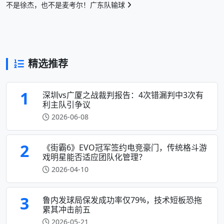
不是徐杰，也不是麦考尔！广东队输球
精选推荐
1
深圳vs广厦之战裁判报告：4次错漏判中3次有
利主队引争议
2026-06-08
2
《街霸6》EVO冠军签约电竞豪门，传统格斗游
戏明星能否适应团队化管理？
2026-04-10
3
鲁内发球局保发成功率仅79%，技术短板恐拖
累其冲击前五
2026-05-21