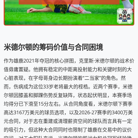
米德尔顿的筹码价值与合同困境
作为雄鹿2021年夺冠的核心拼图，克里斯·米德尔顿的战术价
值毋庸置疑。他拥有稳定的中距离投射能力和关键时刻的大
心脏表现，在字母哥身边长期扮演着“二当家”的角色。然
而，伤病成为这位33岁老将最大的桎梏。近两个赛季，米德
尔顿因膝盖和脚踝伤势反复缺阵，状态起伏明显，本赛季场
均得分已下滑至15分左右。从合同角度看，米德尔顿下赛季
高达3167万美元的球员选项，以及2026-27赛季的3400万美
元合同，对于志在重建或清理薪资空间的球队而言具有一定
的吸引力，但这种大合同同时也限制了雄鹿在交易中的议价