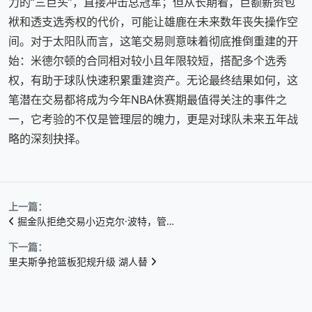
力的“三巨头”，直接冲击总冠军；但从长期看，巨额薪资包
袱和透支选秀权的代价，可能让雄鹿在未来数年丧失操作空
间。对于太阳队而言，这笔交易则意味着彻底推倒重建的开
始：米德尔顿的合同相对较小且年限较短，搭配多个选秀
权，有助于球队快速积累重建资产。无论最终结果如何，这
笔潜在交易都将成为今年NBA休赛期最值得关注的事件之
一，它考验的不仅是管理层的魄力，更是对球队未来五年战
略的深刻抉择。
上一篇：
掘金队拒绝交易小迈克尔·波特，管…
下一篇：
里夫斯争抢篮板犯规升级 湖人替