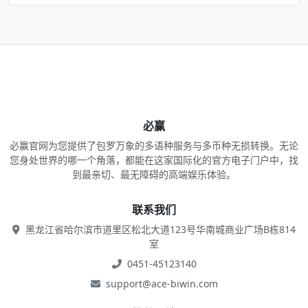
app下载
官网在线
新闻资讯
了解必赢
隐私政策
合作条款
网站地图
必赢
必赢官网为您提供了包罗万象的多语种服务与多币种无损转换。无论
您身处世界的哪一个角落，都能在这家国际化的官方电子门户中，找
到最亲切、最无障碍的高端娱乐体验。
联系我们
黑龙江省哈尔滨市道里区松北大道123号华南城商业广场B栋814
室
0451-45123140
support@ace-biwin.com