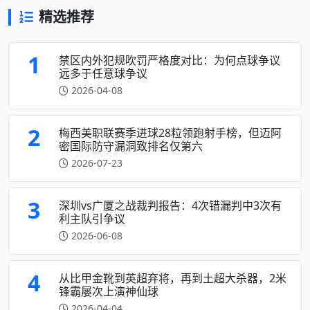
精选推荐
1
禁区内外犯规吹罚严格度对比：为何点球争议
远多于任意球争议
2026-04-08
2
梅西美职联赛季进球28粒领跑射手榜，但迈阿
密国际防守漏洞致排名仅第六
2026-07-23
3
深圳vs广厦之战裁判报告：4次错漏判中3次有
利主队引争议
2026-06-08
4
从比甲金靴到英超弃将，再到土超大杀器，2米
锋霸屡次上演神仙球
2026-04-04