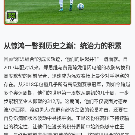
从惊鸿一瞥到历史之巅：统治力的积累
回顾“雅思组合”的成长轨迹，他们的崛起并非一蹴而就。自
2017年配对以来，郑思维与黄雅琼凭借闪电般的攻防转换和
高度默契的网前配合，迅速成为混双赛场上最令对手胆寒的
存在。从2018年包揽几乎所有高级别赛事冠军，到如今跨越
多个奥运周期，他们的世界第一周数从最初的几十周，一步
步累积至令人仰望的312周。这期间，他们不仅要面对德差
波/沙西丽、渡边勇大/东野有纱等劲敌的轮番冲击，还要在
自身伤病和状态波动中寻找平衡。正是这份在高压下持续输
出的稳定性，让他们在漫长的积分周期中始终能够守住王