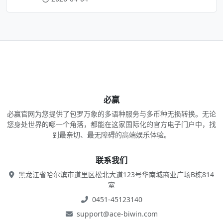
app下载
官网在线
新闻资讯
了解必赢
隐私政策
合作条款
网站地图
必赢
必赢官网为您提供了包罗万象的多语种服务与多币种无损转换。无论
您身处世界的哪一个角落，都能在这家国际化的官方电子门户中，找
到最亲切、最无障碍的高端娱乐体验。
联系我们
黑龙江省哈尔滨市道里区松北大道123号华南城商业广场B栋814
室
0451-45123140
support@ace-biwin.com