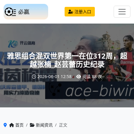
注册入口
雅思组合混双世界第一在位312周，超
越张楠_赵芸蕾历史纪录
2026-06-01 12:58
阅读 88 次
首页
新闻资讯
正文