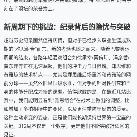
座，最终超越前辈张楠/赵芸蕾的纪录，将“雅思组合”的名字
刻在了羽坛的荣誉簿上。
新周期下的挑战：纪录背后的隐忧与突破
超越历史纪录固然值得庆贺，但对于已经步入职业生涯成熟
期的“雅思组合”而言，新的考验也随之而来。随着巴黎奥运
周期的结束，各路年轻混双组合如徐承宰/蔡侑玎、冯彦哲/
黄东萍等正在迅速崛起，他们的冲击力与日俱增。郑思维和
黄雅琼的技术特点——尤其是郑思维后场重杀和黄雅琼的网
前分球——虽然依旧是顶级水准，但对手的针对性研究和自
身的体能分配成为新的课题。值得欣慰的是，在最近几站比
赛中，我们能明显看到“雅思组合”在战术上做出的调整，比
如增加了多拍相持中的变化，以及更注重防守反击的质量。
这种主动求变的姿态，正是他们能长期保持世界第一宝座的
关键。312周不仅是一个数字，更是他们不断突破舒适区的
见证。