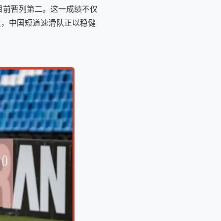
目前暂列第二。这一成绩不仅
段，中国短道速滑队正以稳健