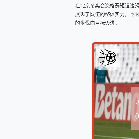
在北京冬奥会资格赛短道速滑
展现了队伍的整体实力，也
的步伐向目标迈进。