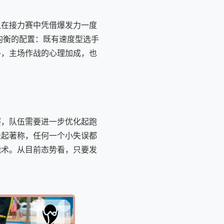
队在接力赛中凭借爆发力一度
均衡的配置：既有速度型选手
外，主场作战的心理加成，也
赛，队伍需要进一步优化起跑
迭起著称，任何一个小失误都
战术。从目前态势看，只要发