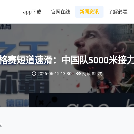
app下载
官网在线
新闻资讯
了解必赢
格赛短道速滑：中国队5000米接
2026-06-15 13:30
阅读 85 次
文