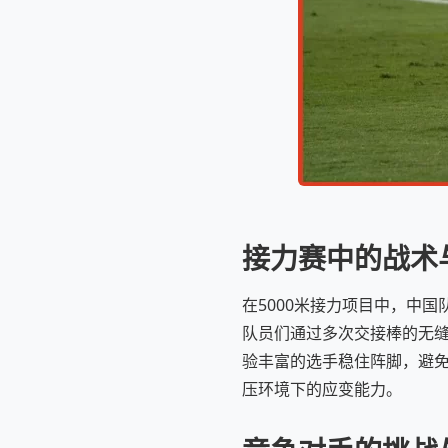
接力赛中的战术
在5000米接力项目中，中
队员们通过多次交接棒的无
验丰富的选手稳住阵脚，避
压环境下的应变能力。