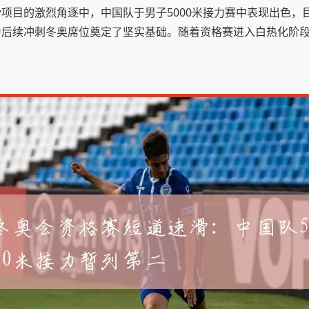
项目的激烈角逐中，中国队于男子5000米接力赛中表现出色，
为后续冲刺冬奥席位奠定了坚实基础。随着资格赛进入白热化阶