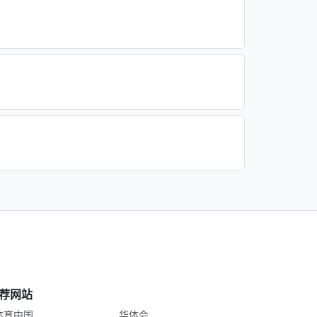
荐网站
体育中国
华体会