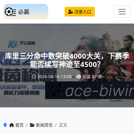
注册入口
库里三分命中数突破4000大关，下赛季
能否续写神迹至4500？
2026-06-16 13:08
阅读 87 次
首页
新闻资讯
正文