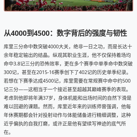
从4000到4500：数字背后的强度与韧性
库里三分命中数突破4000大关，绝非一日之功，而是长达十
余年稳定输出的结晶。纵观其职业生涯，他不仅保持着场均
命中3.8记三分的恐怖效率，更在多个赛季中单季命中数突破
300记，甚至在2015-16赛季创下了402记的历史单季纪录。
若想在下赛季达成4500记，库里需要在常规赛中命中约500
记三分——这相当于一个接近甚至超越其巅峰赛季的表现。
考虑到他即将年满37岁，身体机能和出场时间的自然下滑是
难以回避的课题。然而，库里近年来的训练师曾强调，他每
年休赛期都会针对投射动作与体能储备进行精细调整，这种
近乎偏执的自我打磨，或许正是他有望续写神迹的底气所
在。