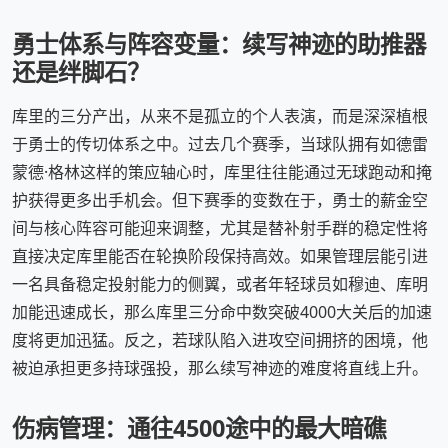
勇士体系与阵容变量：续写神迹的助推器
还是绊脚石？
库里的三分产出，从来不是孤立的个人表演，而是深深植根
于勇士的传切体系之中。过去几个赛季，当球队拥有如德雷
蒙德·格林这样的策应轴心时，库里往往能通过无球跑动和掩
护获得更多出手机会。但下赛季的变数在于，勇士的薪金空
间与核心阵容可能迎来调整，尤其是替补射手群的稳定性将
直接决定库里能否在轮换阶段保持高效。如果管理层能引进
一名具备稳定投射能力的侧翼，或者年轻球员如穆迪、库明
加能迅速成长，那么库里三分命中数突破4000大关后的加速
度将更加迅猛。反之，若球队陷入进攻空间拥挤的困境，他
被迫承担更多持球强投，那么续写神迹的难度将直线上升。
伤病管理：通往4500途中的最大暗礁