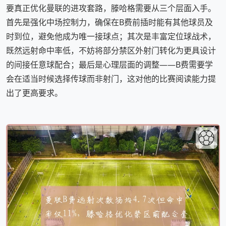
要真正优化曼联的进攻套路，滕哈格需要从三个层面入手。
首先是强化中场控制力，确保在B费前插时能有其他球员及
时到位，避免他成为唯一接球点；其次是丰富定位球战术，
既然远射命中率低，不妨将部分禁区外射门转化为更具设计
的间接任意球配合；最后是心理层面的调整——B费需要学
会在适当时候选择传球而非射门，这对他的比赛阅读能力提
出了更高要求。