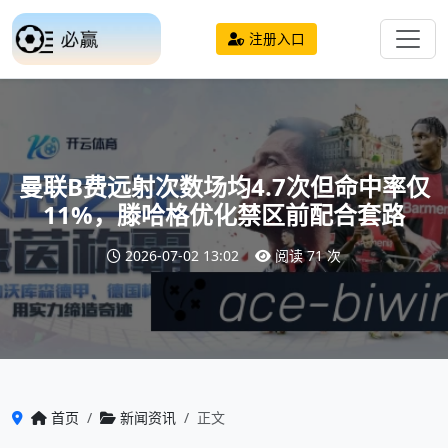
注册入口
曼联B费远射次数场均4.7次但命中率仅
11%，滕哈格优化禁区前配合套路
2026-07-02 13:02
阅读 71 次
首页
新闻资讯
正文