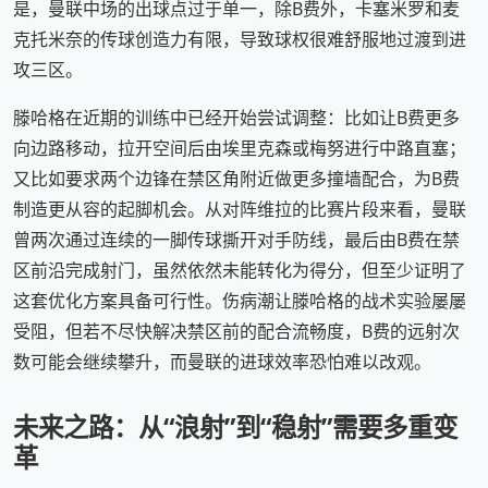
是，曼联中场的出球点过于单一，除B费外，卡塞米罗和麦
克托米奈的传球创造力有限，导致球权很难舒服地过渡到进
攻三区。
滕哈格在近期的训练中已经开始尝试调整：比如让B费更多
向边路移动，拉开空间后由埃里克森或梅努进行中路直塞；
又比如要求两个边锋在禁区角附近做更多撞墙配合，为B费
制造更从容的起脚机会。从对阵维拉的比赛片段来看，曼联
曾两次通过连续的一脚传球撕开对手防线，最后由B费在禁
区前沿完成射门，虽然依然未能转化为得分，但至少证明了
这套优化方案具备可行性。伤病潮让滕哈格的战术实验屡屡
受阻，但若不尽快解决禁区前的配合流畅度，B费的远射次
数可能会继续攀升，而曼联的进球效率恐怕难以改观。
未来之路：从“浪射”到“稳射”需要多重变
革