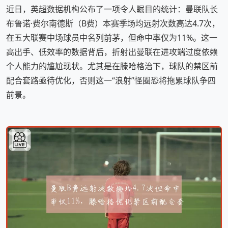
近日，英超数据机构公布了一项令人瞩目的统计：曼联队长
布鲁诺·费尔南德斯（B费）本赛季场均远射次数高达4.7次，
在五大联赛中场球员中名列前茅，但命中率仅为11%。这一
高出手、低效率的数据背后，折射出曼联在进攻端过度依赖
个人能力的尴尬现状。尤其是在滕哈格治下，球队的禁区前
配合套路亟待优化，否则这一“浪射”怪圈恐将拖累球队争四
前景。