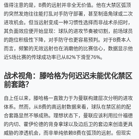
值得注意的是，B费的远射并非全无价值。他在大禁区弧顶
的突然发炮往往能打乱对手防守部署，甚至制造角球或二次
进攻机会。但当远射变成一种习惯性选择而非战术杀招时，
其负面效应便开始显现：球队的进攻节奏被切割，前场球员
的跑位积极性下降，对手防守也更容易预判。对于B费本人
而言，频繁的无效远射也在消磨他的比赛信心，数据显示他
近5场比赛的传球成功率已从82%下滑至76%。
战术视角：滕哈格为何迟迟未能优化禁区
前套路？
自上任以来，滕哈格一直致力于为曼联构建层次分明的进攻
体系。然而，从B费的高远射数据来看，球队在禁区前的配
合套路显然不够成熟。理想状态下，曼联应该利用拉什福德
的内切、霍伊伦德的背身拿球以及边后卫的套边来创造更具
威胁的渗透机会，而非单纯依赖B费在弧顶的远射。但现实