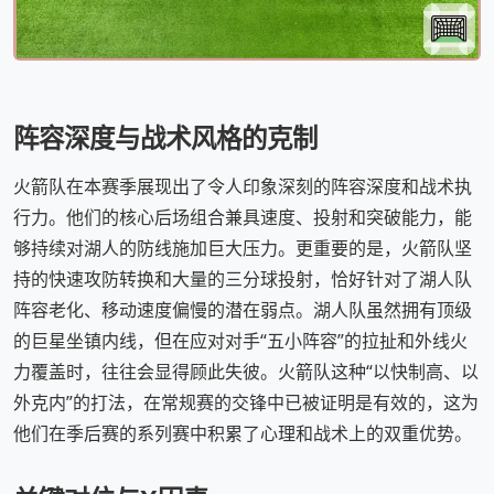
阵容深度与战术风格的克制
火箭队在本赛季展现出了令人印象深刻的阵容深度和战术执
行力。他们的核心后场组合兼具速度、投射和突破能力，能
够持续对湖人的防线施加巨大压力。更重要的是，火箭队坚
持的快速攻防转换和大量的三分球投射，恰好针对了湖人队
阵容老化、移动速度偏慢的潜在弱点。湖人队虽然拥有顶级
的巨星坐镇内线，但在应对对手“五小阵容”的拉扯和外线火
力覆盖时，往往会显得顾此失彼。火箭队这种“以快制高、以
外克内”的打法，在常规赛的交锋中已被证明是有效的，这为
他们在季后赛的系列赛中积累了心理和战术上的双重优势。