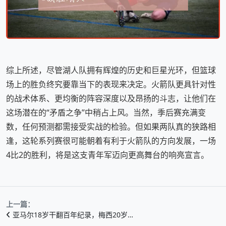
综上所述，尽管湖人队拥有辉煌的历史和巨星光环，但篮球
场上的胜负终究要靠当下的表现来决定。火箭队更具针对性
的战术体系、更均衡的阵容深度以及昂扬的斗志，让他们在
这场潜在的“矛盾之争”中稍占上风。当然，季后赛充满变
数，任何预测都需接受实战的检验。但如果两队真的狭路相
逢，这轮系列赛很可能朝着有利于火箭队的方向发展，一场
4比2的胜利，将是这支青年军迈向更高舞台的响亮宣言。
上一篇：
亚马尔18岁干翻百年纪录，梅西20岁…